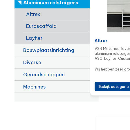
Aluminium rolsteigers
Altrex
Euroscaffold
Layher
Altrex
VSB Materieel lever
Bouwplaatsinrichting
aluminium rolsteige
ASC, Layher, Custe
Diverse
Wij hebben zeer gro
Gereedschappen
Machines
Bekijk categorie