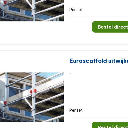
Per set:
Bestel direct
Euroscaffold uitwijk
..
Per set:
Bestel direct