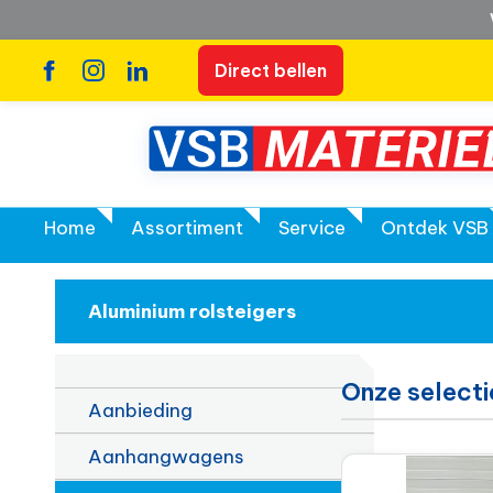
Direct bellen
Home
Assortiment
Service
Ontdek VSB
Aluminium rolsteigers
Onze selecti
Aanbieding
Aanhangwagens