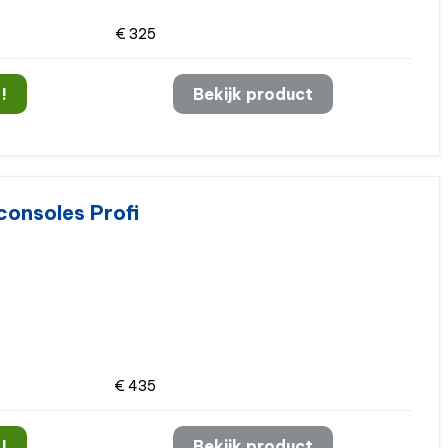
€ 325
!
Bekijk product
consoles Profi
€ 435
!
Bekijk product