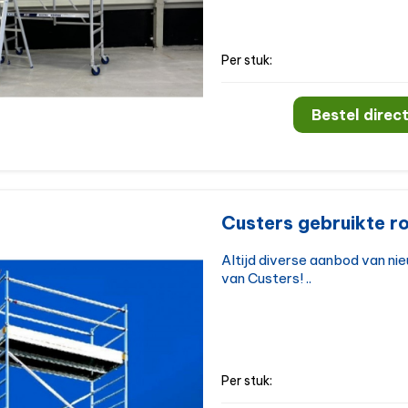
Per stuk:
Bestel direct
Custers gebruikte ro
Altijd diverse aanbod van ni
van Custers! ..
Per stuk: