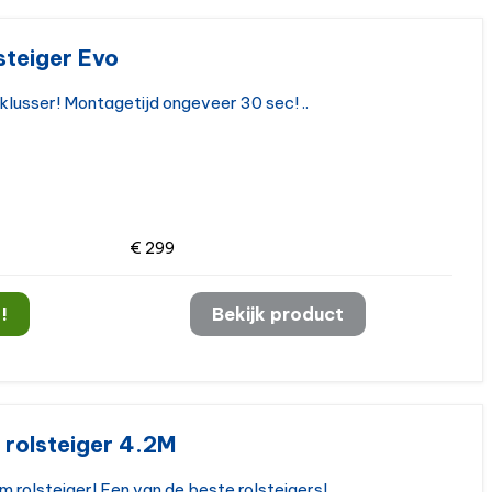
teiger Evo
lusser! Montagetijd ongeveer 30 sec! ..
€ 299
!
Bekijk product
 rolsteiger 4.2M
 rolsteiger! Een van de beste rolsteigers! ..