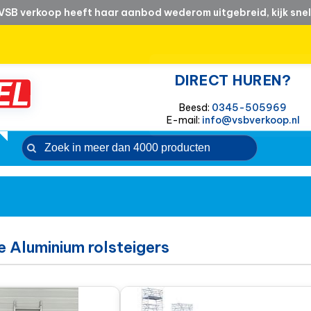
VSB verkoop heeft haar aanbod wederom uitgebreid, kijk snel
DIRECT HUREN?
Beesd:
0345-505969
E-mail:
info@vsbverkoop.nl
e Aluminium rolsteigers