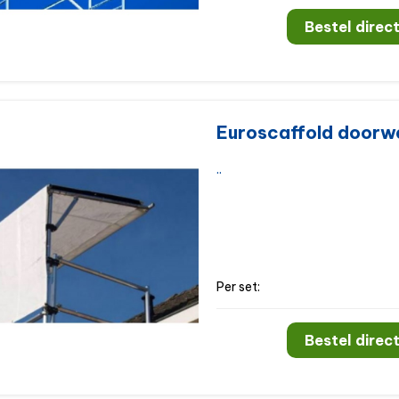
Bestel direct
Euroscaffold doorw
..
Per set:
Bestel direct