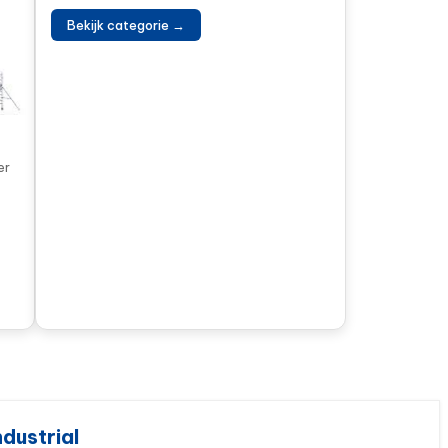
Bekijk categorie →
er
dustrial