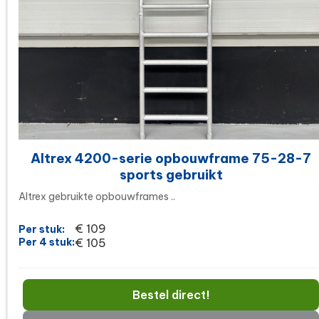
Altrex 4200-serie opbouwframe 75-28-7
sports gebruikt
Altrex gebruikte opbouwframes ..
€ 109
Per stuk:
Per 4 stuk:
€ 105
Bestel direct!