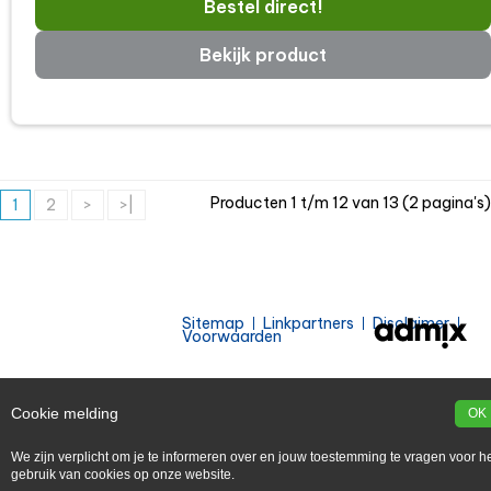
Bestel direct!
Bekijk product
Producten 1 t/m 12 van 13 (2 pagina's)
1
2
>
>|
Sitemap
Linkpartners
Disclaimer
Voorwaarden
Cookie melding
OK
We zijn verplicht om je te informeren over en jouw toestemming te vragen voor h
gebruik van cookies op onze website.