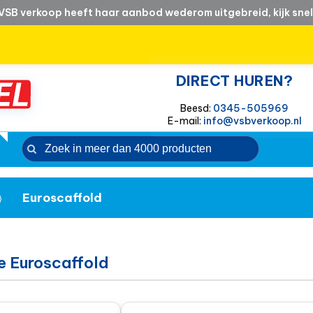
VSB verkoop heeft haar aanbod wederom uitgebreid, kijk snel
DIRECT HUREN?
Beesd:
0345-505969
E-mail:
info@vsbverkoop.nl
Euroscaffold
e Euroscaffold