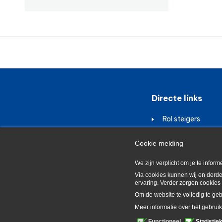
Directe links
Rol steigers
Auto verhuur
Cookie melding
Luchtdrogers
We zijn verplicht om je te info
Via cookies kunnen wij en derde
ervaring. Verder zorgen cookies 
Om de website te volledig te ge
Meer informatie over het gebruik
Sitemap
Linkpartners
Disclaimer
Functioneel
Statistie