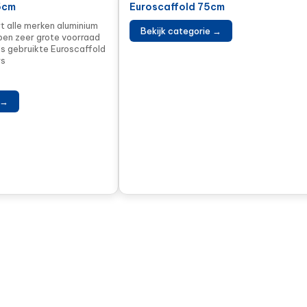
5cm
Euroscaffold 75cm
t alle merken aluminium
Bekijk categorie →
bben zeer grote voorraad
s gebruikte Euroscaffold
rs
 →