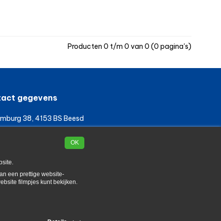
Producten 0 t/m 0 van 0 (0 pagina's)
act gegevens
mburg 38, 4153 BS Beesd
uur ons een e-mail
OK
45 50 59 69
site.
an een prettige website-
ebsite filmpjes kunt bekijken.