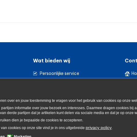
Wat bieden wij
Cont
Persoonlijke service
Ho
Groot assortiment
St
Geleverd op locatie
03
rmeren over en jouw toestemming te vragen voor het gebruik van cookies op onze web
 partijen informatie over jouw bezoek en interesses. Daarmee dragen cookies bij a
van derde partijen dat je artikelen kunt delen via sociale media en dat je op onze w
bruiken dien je bepaalde de cookies te accepteren.
privacy policy
 van cookies op onze site vind je in ons uitgebreide
.
Voorwaarden
ken
Marketing