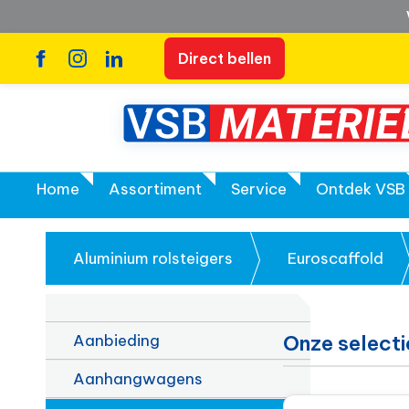
Direct bellen
Home
Assortiment
Service
Ontdek VSB
Aluminium rolsteigers
Euroscaffold
Aanbieding
Onze selecti
Aanhangwagens