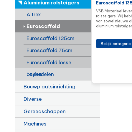
Aluminium rolsteigers
Euroscaffold 13
VSB Materieel lever
Altrex
rolsteigers. Wij he
van zowel nieuwe al
Euroscaffold
aluminium rolsteige
Euroscaffold 135cm
Bekijk categorie
Euroscaffold 75cm
Euroscaffold losse
onderdelen
Layher
Bouwplaatsinrichting
Diverse
Gereedschappen
Machines