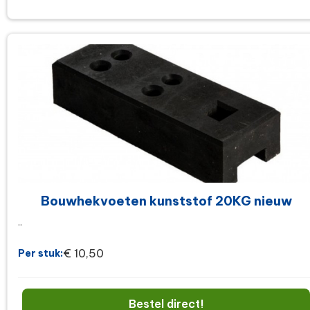
Bouwhekvoeten kunststof 20KG nieuw
..
€ 10,50
Per stuk:
Bestel direct!