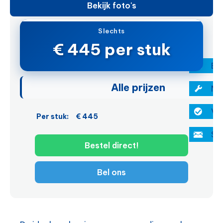
Bekijk foto's
Slechts
€ 445 per stuk
Be
Alle prijzen
Mo
Vei
Per stuk:
€ 445
Ste
Bestel direct!
Bel ons