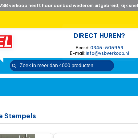
VSB verkoop heeft haar aanbod wederom uitgebreid, kijk snel
DIRECT HUREN?
Beesd:
0345-505969
E-mail:
info@vsbverkoop.nl
ie Stempels