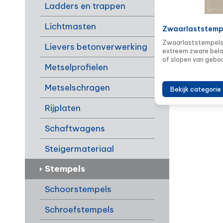
Ladders en trappen
Lichtmasten
Zwaarlaststemp
Zwaarlaststempels 
Lievers betonverwerking
extreem zware bela
of slopen van geb
Metselprofielen
Metselschragen
Bekijk categorie
Rijplaten
Schaftwagens
Steigermateriaal
Stempels
Schoorstempels
Schroefstempels