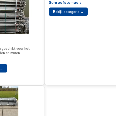
Schroefstempels
Bekijk categorie →
 geschikt voor het
en en muren.
 →