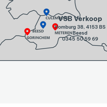
VSB Verkoop
Homburg 38, 4153 BS
Beesd
0345 50 59 69