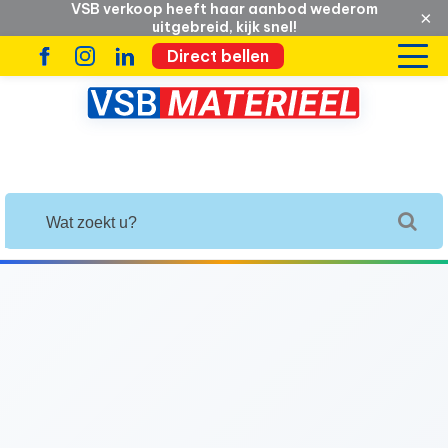
VSB verkoop heeft haar aanbod wederom
×
uitgebreid, kijk snel!
Direct bellen