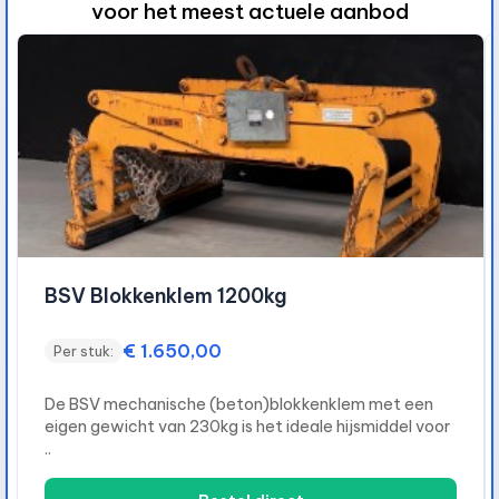
voor het meest actuele aanbod
2015 Kubota KX016-4G minigraver
€ 14.250,00
Per stuk:
em met een
Merk: KubotaType: KX016-4Bouwjaar:
ijsmiddel voor
2015Urenstand:1720uurMotorvermogen:
9,6KWGewicht: 1615KGSnelwisse..