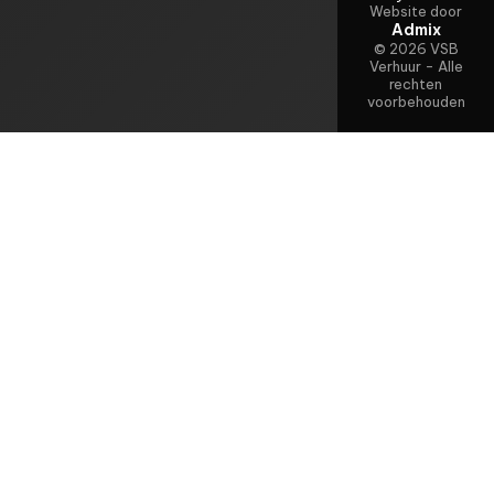
Website door
Admix
© 2026 VSB
Verhuur - Alle
rechten
voorbehouden