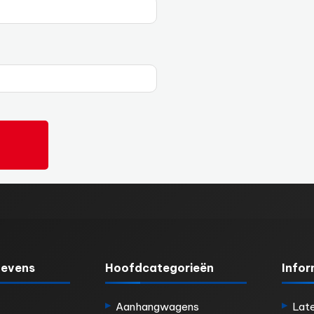
evens
Hoofdcategorieën
Infor
Aanhangwagens
Lat