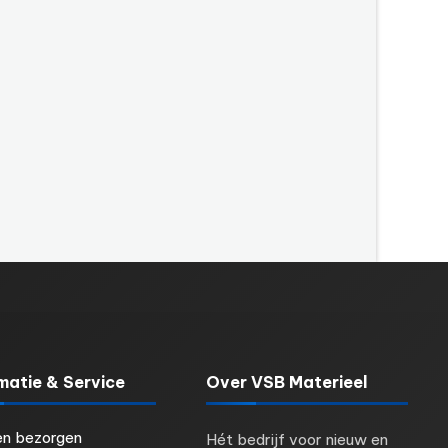
matie & Service
Over VSB Materieel
en bezorgen
Hét bedrijf voor nieuw en