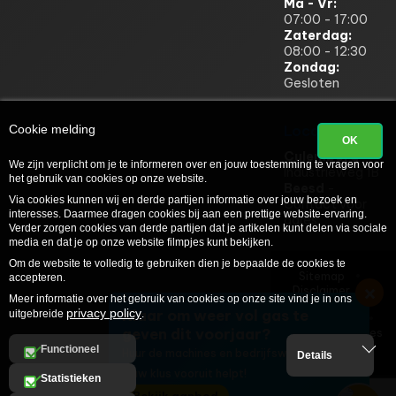
Ma - Vr:
07:00 - 17:00
Zaterdag:
08:00 - 12:30
Zondag:
Gesloten
Cookie melding
Locaties
OK
Culemborg
-
We zijn verplicht om je te informeren over en jouw toestemming te vragen voor
Industrieweg 1B
het gebruik van cookies op onze website.
Beesd
-
Via cookies kunnen wij en derde partijen informatie over jouw bezoek en
Contact voor
interesses. Daarmee dragen cookies bij aan een prettige website-ervaring.
adres
Verder zorgen cookies van derde partijen dat je artikelen kunt delen via sociale
media en dat je op onze website filmpjes kunt bekijken.
Om de website te volledig te gebruiken dien je bepaalde de cookies te
Sitemap
accepteren.
×
Disclaimer
Meer informatie over het gebruik van cookies op onze site vind je in ons
Algemene
privacy policy
Klaar om weer vol gas te
uitgebreide
.
Voorwaarden
geven dit voorjaar?
Privacy & Cookies
Website door
Functioneel
Huur de machines en bedrijfswagens die
Details
Admix
jouw klus vooruit helpt!
© 2026 VSB
Statistieken
Verhuur - Alle